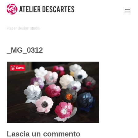
Skip
to
content
Atelier
Paper design studio
Descartes
_MG_0312
Save
Lascia un commento